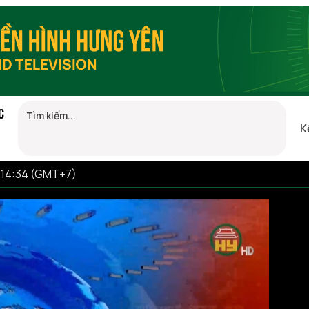
C
K
 14:34 (GMT+7)