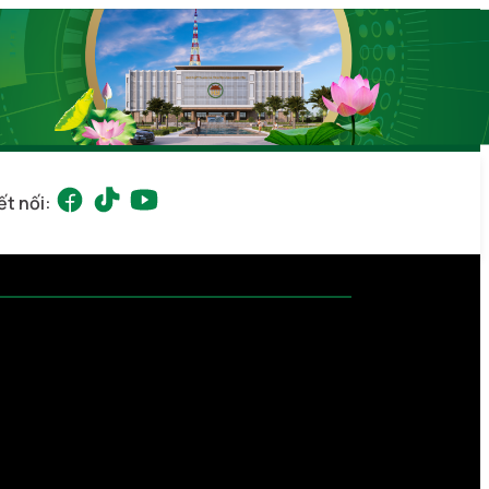
ết nối: