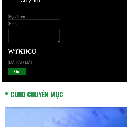
Gửi ý kiến
Gửi
CÙNG CHUYÊN MỤC