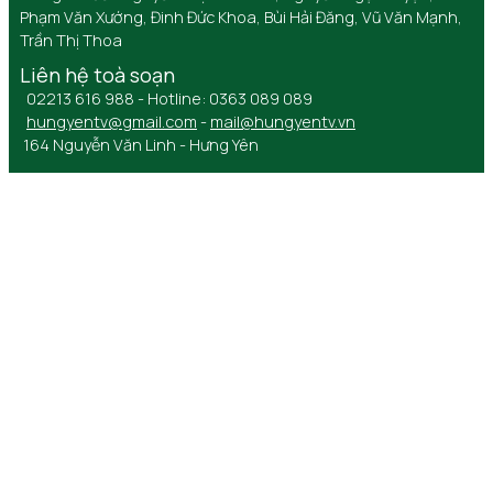
Phạm Văn Xướng, Đinh Đức Khoa, Bùi Hải Đăng, Vũ Văn Mạnh,
Trần Thị Thoa
Liên hệ toà soạn
02213 616 988 - Hotline: 0363 089 089
hungyentv@gmail.com
-
mail@hungyentv.vn
164 Nguyễn Văn Linh - Hưng Yên