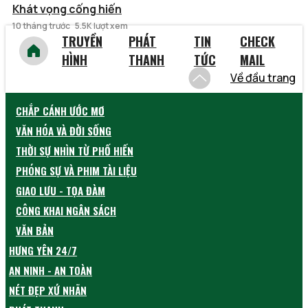
Khát vọng cống hiến
10 tháng trước
5.5K lượt xem
TRUYỀN
PHÁT
TIN
CHECK
HÌNH
THANH
TỨC
MAIL
Về đầu trang
CHẮP CÁNH ƯỚC MƠ
VĂN HÓA VÀ ĐỜI SỐNG
THỜI SỰ NHÌN TỪ PHỐ HIẾN
PHÓNG SỰ VÀ PHIM TÀI LIỆU
GIAO LƯU - TỌA ĐÀM
CÔNG KHAI NGÂN SÁCH
VĂN BẢN
HƯNG YÊN 24/7
AN NINH - AN TOÀN
NÉT ĐẸP XỨ NHÃN