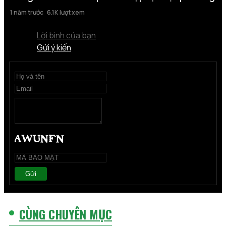
1 năm trước
6.1K lượt xem
Lời bình của bạn
Gửi ý kiến
Gửi
CÙNG CHUYÊN MỤC