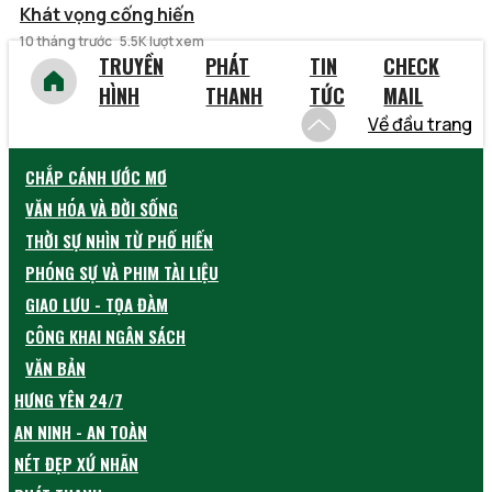
Khát vọng cống hiến
10 tháng trước
5.5K lượt xem
TRUYỀN
PHÁT
TIN
CHECK
HÌNH
THANH
TỨC
MAIL
Về đầu trang
CHẮP CÁNH ƯỚC MƠ
VĂN HÓA VÀ ĐỜI SỐNG
THỜI SỰ NHÌN TỪ PHỐ HIẾN
PHÓNG SỰ VÀ PHIM TÀI LIỆU
GIAO LƯU - TỌA ĐÀM
CÔNG KHAI NGÂN SÁCH
VĂN BẢN
HƯNG YÊN 24/7
AN NINH - AN TOÀN
NÉT ĐẸP XỨ NHÃN