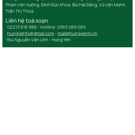
Phạm Văn Xướng, Đinh Đức Khoa, Bùi Hải Đăng, Vũ Văn Mạnh,
Trần Thị Thoa
Liên hệ toà soạn
02213 616 988 - Hotline: 0363 089 089
hungyentv@gmail.com
-
mail@hungyentv.vn
164 Nguyễn Văn Linh - Hưng Yên