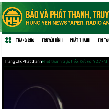
TRANG CHỦ
TRUYỀN HÌNH
PHÁT THANH
TIN TỨ
Trang chủ
Phát thanh
Phát thanh trực tiếp: Kết nối 92,7 FM