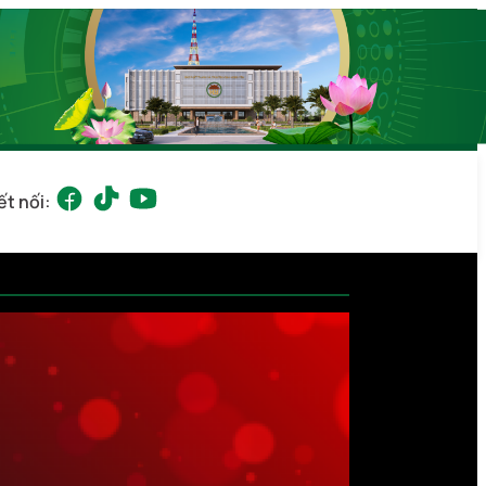
ết nối: