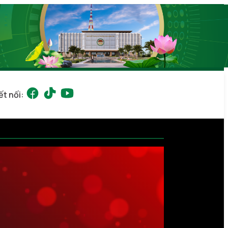
ết nối: