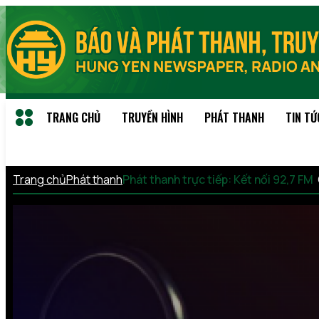
TRANG CHỦ
TRUYỀN HÌNH
PHÁT THANH
TIN TỨ
Trang chủ
Phát thanh
Phát thanh trực tiếp: Kết nối 92,7 FM