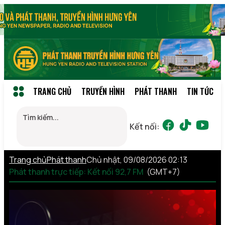
TRANG CHỦ
TRUYỀN HÌNH
PHÁT THANH
TIN TỨC
Kết nối:
Trang chủ
Phát thanh
Chủ nhật, 09/08/2026 02:13
Phát thanh trực tiếp: Kết nối 92,7 FM
(GMT+7)