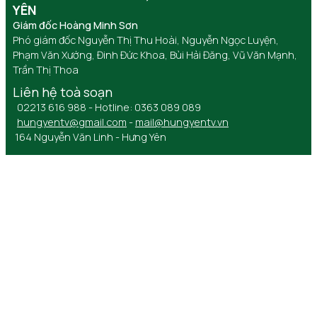
YÊN
Giám đốc Hoàng Minh Sơn
Phó giám đốc Nguyễn Thị Thu Hoài, Nguyễn Ngọc Luyện,
Phạm Văn Xướng, Đinh Đức Khoa, Bùi Hải Đăng, Vũ Văn Mạnh,
Trần Thị Thoa
Liên hệ toà soạn
02213 616 988 - Hotline: 0363 089 089
hungyentv@gmail.com
-
mail@hungyentv.vn
164 Nguyễn Văn Linh - Hưng Yên