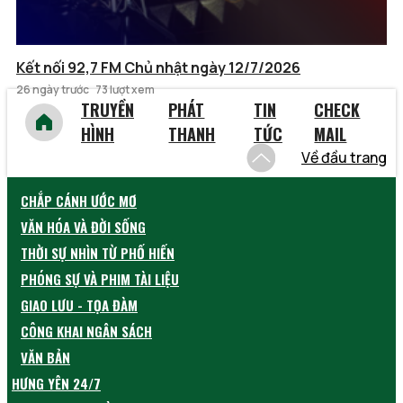
Kết nối 92,7 FM Chủ nhật ngày 12/7/2026
26 ngày trước
73 lượt xem
TRUYỀN
PHÁT
TIN
CHECK
HÌNH
THANH
TỨC
MAIL
Về đầu trang
CHẮP CÁNH ƯỚC MƠ
VĂN HÓA VÀ ĐỜI SỐNG
THỜI SỰ NHÌN TỪ PHỐ HIẾN
PHÓNG SỰ VÀ PHIM TÀI LIỆU
GIAO LƯU - TỌA ĐÀM
CÔNG KHAI NGÂN SÁCH
VĂN BẢN
HƯNG YÊN 24/7