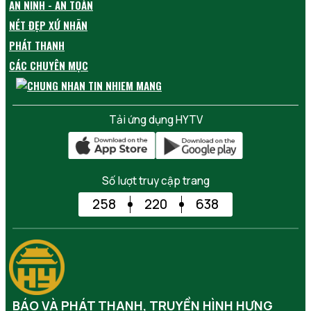
AN NINH - AN TOÀN
NÉT ĐẸP XỨ NHÃN
PHÁT THANH
CÁC CHUYÊN MỤC
Tải ứng dụng HYTV
Số lượt truy cập trang
258
220
638
BÁO VÀ PHÁT THANH, TRUYỀN HÌNH HƯNG