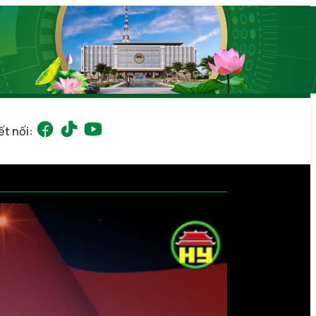
ết nối: