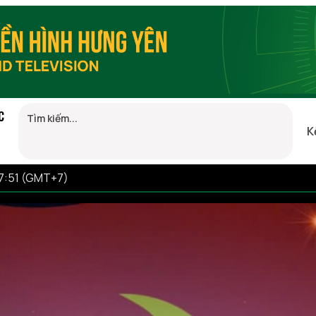
C
K
17:51 (GMT+7)