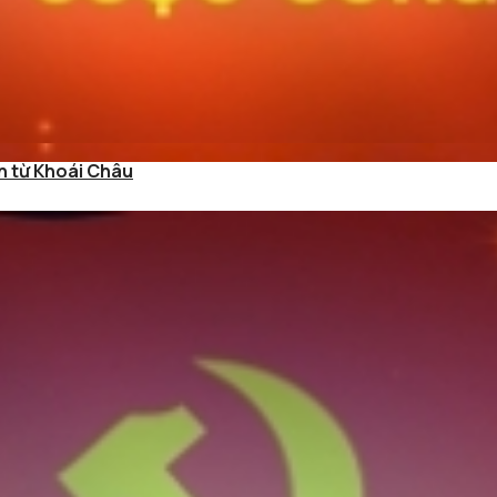
ận từ Khoái Châu
vươn xa